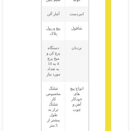
انبردست
آچار آلن
شاقول
پیچ و رول
پلاک
نردبان
دستگاه
پرچ کن و
میخ پرچ
4 به 10
به تعداد
مورد نیاز
انواع پیچ
شلنگ
های
مخصوص
خودکار
کار
آهن و
شلنگ
چوب
تراز به
طول
بیشتر از
5 متر