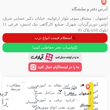
ایشگاه
 سوم، بلوار ارغوانیه، خیابان دکتر حسابی شرق،
اولین دوربرگردان، شهرک صنایع کارگاهی نیک اندیش، فرعی 11
استعلام قیمت انواع درب
واتساپ دفتر حفاظتی کیمیا
مطالب
د
در این مقاله به آموزش
فهرست
مطلب
مرتبط
ما
دیدگاهتان
س
صفر تا صد مراحل نصب
ان
مطالب
را
با
ته
را
کرکره برقی و آموزش
دوستان
ق
خود
بن
تئوری نصب انواع موتورهای
به