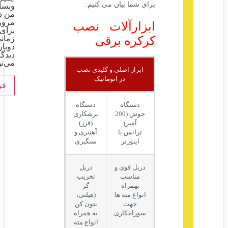
برای شما بیان می کنیم.
وبسایت
من در
مرورگر
ابزارآلات نصب
برای
کرکره برقی
زمانی که
دوباره
دیدگاهی
می‌نویسم.
ابزار اصلی و کلیدی نصب
در اتوماتیک
دستگاه
دستگاه
جوش (200
برشکاری
آمپر)
(فرز)
ترانس یا
آهنبری و
اینورتر
سنگبری
دریل قوی و
دریل
مناسب
تخریب
بهمراه
گر
انواع مته ها
(هیلتی،
جهت
بتون کن
سوراخکاری
به همراه
انواع مته