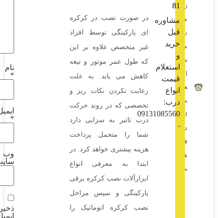
در صورت نصب در کرکره
ره
ای پارکینگی توسط افراد
غیر متخصص علاوه بر این
که طول عمر موتور و تیغه
ام
نام
*
کاهش می یابد. به علت
رعایت نکردن نکات ریز و
تخصصی که در روند حرکت
ایمیل
0913108
*
درب تاثیر به سزایی دارد
شما را متحمل پرداخت
هزینه بیشتری خواهد کرد. در
وب‌
سایت
ابتدا به معرفی انواع
ابزارآلات نصب کرکره برقی
پارکینگی و سپس مراحل
نصب کرکره اتوماتیک را
ذخیره نام،
ایمیل و