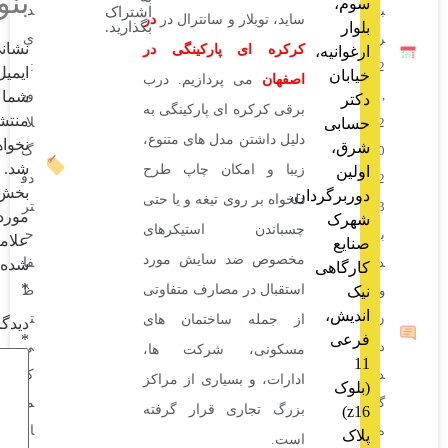
بنویسید
د
اشتراک
ساید، توبلار و سانترال در
در
بگذارید.
ی
نشانی
کرکره ای پارکینگی در
نیه،
:
ایمیل
ن
اصفهان
می پردازیم. درب
وب
شما
برقی کرکره ای پارکینگی به
منتشر
ی
لا
دلیل داشتن مدل های متنوع،
نخواهد
گ
شد.
زیبا و امکان چاپ طرح
دف
بخش‌های
گردان،
دلخواه بر روی تیغه و یا حتی
تر
موردنیاز
ک
چسباندن استیکرهای
ح
علامت‌گذاری
مخصوص ضد سایش مورد
فا
شده‌اند
اهی
*
استقبال در مصارف متفاوتی
ظ
،
ت
از جمله ساختمان های
دیدگاه
*
ی
مسکونی، شرکت ها،
کی
ادارات، و بسیاری از مراکز
می
بزرگ تجاری قرار گرفته
ا
است.