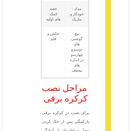
مداد ،
جعبه
خودکار و
کمک
ماژیک
های اولیه
پیچ
چکش و
گوشتی
قلم
های
دوسو و
چهارسو
در اندازه
های
مختلف
مراحل نصب
کرکره برقی
برای نصب در کرکره برقی
پارکینگی پس از جک کردن
محل و اطمینان از آمادگی