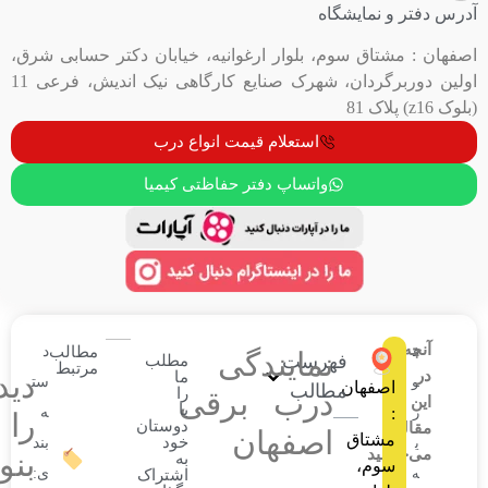
مایشگاه
ق سوم، بلوار ارغوانیه، خیابان دکتر حسابی شرق،
اولین دوربرگردان، شهرک صنایع کارگاهی نیک اندیش، فرعی 11
استعلام قیمت انواع درب
واتساپ دفتر حفاظتی کیمیا
مطالب
د
نمایندگی
فهرست
مطلب
مرتبط
ما
دیدگاهتان
ست
هان
مطالب
را
درب برقی
با
ه
را
دوستان
اصفهان
اق
خود
بند
د
بنویسید
به
،
ی:
اشتراک