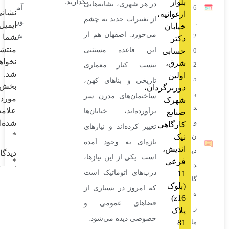
ر
بگذارید.
در هر شهری، نشانه‌هایی
آم
نشانی
انیه،
از تغییرات جدید به چشم
وز
ایمیل
بان
می‌خورد. اصفهان هم از
ش
شما
ر
منتشر
این قاعده مستثنی
بی
نخواهد
ق،
نیست. کنار معماری
شد.
ین
تاریخی و بناهای کهن،
بخش‌های
برگردان،
ساختمان‌های مدرن سر
موردنیاز
رک
علامت‌گذاری
برآورده‌اند، خیابان‌ها
یع
شده‌اند
گاهی
تغییر کرده‌اند و نیازهای
*
تازه‌ای به وجود آمده
یش،
دیدگاه
است. یکی از این نیازها،
*
عی
درب‌های اتوماتیک است
وک
که امروز در بسیاری از
z16)
فضاهای عمومی و
ک
خصوصی دیده می‌شود.