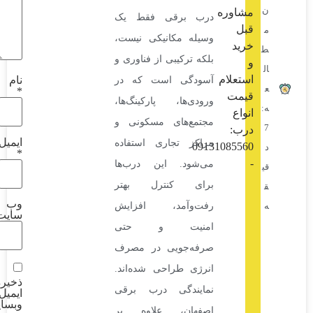
وره
درب برقی فقط یک
وسیله مکانیکی نیست،
د
بلکه ترکیبی از فناوری و
علام
نام
آسودگی است که در
*
ت
ورودی‌ها، پارکینگ‌ها،
ع
مجتمع‌های مسکونی و
:
ایمیل
مراکز تجاری استفاده
09131085
*
می‌شود. این درب‌ها
برای کنترل بهتر
وب‌
رفت‌وآمد، افزایش
سایت
امنیت و حتی
صرفه‌جویی در مصرف
انرژی طراحی شده‌اند.
ذخیره نام،
نمایندگی درب برقی
ایمیل و
وبسایت
اصفهان، علاوه بر