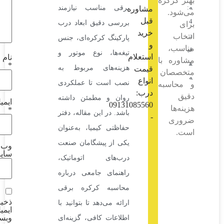
ره
برقی مناسب نیازمند
مشاوره
قبل
بررسی دقیق ابعاد درب
خرید
پارکینگ کرکره‌ای، جنس
و
تیغه‌ها، نوع موتور و
استعلام
نام
با
*
هزینه‌های مربوط به
قیمت
ن
انواع
نصب است تا عملکردی
به
درب:
روان و مطمئن داشته
ایمیل
09131085560
*
باشد. در این مقاله، دفتر
-
حفاظتی کیمیا، به‌عنوان
یکی از پیشگامان صنعت
وب‌
سایت
درب‌های اتوماتیک،
راهنمای جامعی درباره
محاسبه کرکره برقی
ذخیره نام،
ارائه می‌دهد تا بتوانید با
ایمیل و
وبسایت
اطلاعات کافی، گزینه‌ای