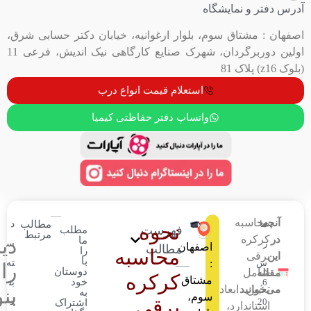
ایشگاه
 سوم، بلوار ارغوانیه، خیابان دکتر حسابی شرق،
اولین دوربرگردان، شهرک صنایع کارگاهی نیک اندیش، فرعی 11
استعلام قیمت انواع درب
واتساپ دفتر حفاظتی کیمیا
مطالب
د
نحوه
فهرست
مطلب
مرتبط
ما
دیدگاهتان
س
اصفهان
مطالب
را
محاسبه
با
:
ته
را
دوستان
کرکره
مشتاق
خود
بن
اد
بنویسید
به
سوم،
برقی
د
اشتراک
،