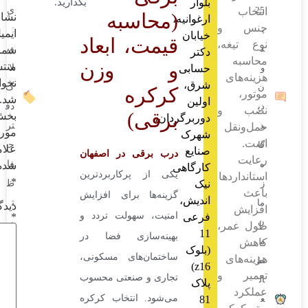
بلوار
بگذارید.
ی
(محاسبه
نشانی
ارغوانیه،
و
:
ایمیل
خیابان
قیمت، ابعاد
ه،
وب
شما
دکتر
و وزن
منتشر
حسابی
لا
ی
نخواهد
شرق،
گ
کرکره
شد.
اولین
دف
و
برقی)
بخش‌های
دوربرگردان،
تر
ل
موردنیاز
شهرک
ح
علامت‌گذاری
صنایع
درب برقی در اصفهان
فا
شده‌اند
کارگاهی
یکی از پرکاربردترین
ها
*
نیک
ظ
گزینه‌ها برای افزایش
اندیش،
ت
دیدگاه
امنیت، سهولت تردد و
*
فرعی
ی
ر،
11
بهینه‌سازی فضا در
کی
(بلوک
ساختمان‌های مسکونی،
ی
می
z16)
و
تجاری و صنعتی محسوب
ا
پلاک
می‌شود. انتخاب کرکره
81