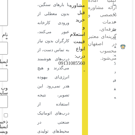
آماده
با بارهای سنگین،
مشاوره
شاوره
قبل
بدون معطلی از
ی و
خرید
ورودی کارخانه
و
،
عبور می‌کنند،
استعلام
نام
 معتبر
*
کارگران بدون نیاز
قیمت
فهان
انواع
به تماس دست، از
درب:
درب‌های هوشمند
ایمیل
09131085560
*
می‌گذرند و هیچ
-
انرژی‌ای بیهوده
هدر نمی‌رود. این
وب‌
سایت
تصویر، نتیجه
استفاده از
درب‌های اتوماتیک
ذخیره نام،
صنعتی در
ایمیل و
وبسایت
محیط‌های تولیدی