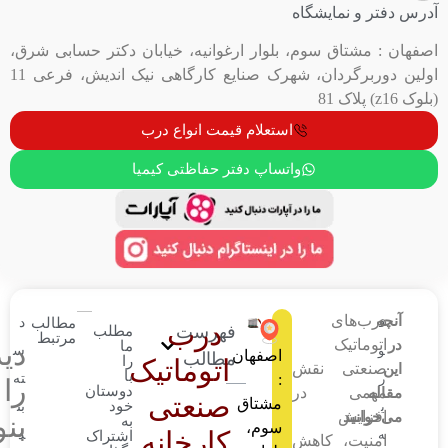
ایشگاه
 سوم، بلوار ارغوانیه، خیابان دکتر حسابی شرق،
اولین دوربرگردان، شهرک صنایع کارگاهی نیک اندیش، فرعی 11
استعلام قیمت انواع درب
واتساپ دفتر حفاظتی کیمیا
مطالب
د
درب
فهرست
مطلب
مرتبط
ما
دیدگاهتان
س
اصفهان
مطالب
را
اتوماتیک
 نقش
با
:
ته
را
دوستان
 در
صنعتی
مشتاق
خود
بن
بنویسید
به
سوم،
کارخانه
د
اشتراک
 کاهش