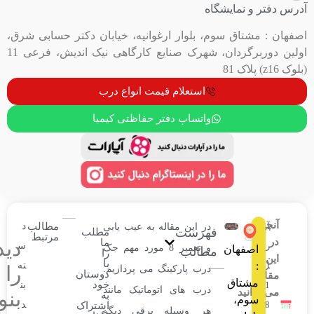
ایشگاه
 سوم، بلوار ارغوانیه، خیابان دکتر حسابی شرق،
اولین دوربرگردان، شهرک صنایع کارگاهی نیک اندیش، فرعی 11
استعلام قیمت انواع درب
واتساپ دفتر حفاظتی کیمیا
مطالب
د
در این مقاله به عیب یابی
فهرست
مطلب
مرتبط
ما
دیدگاهتان
س
و تعمیر 8 مورد مهم جک
ان
مطالب
را
با
ته
را
درب پارکینگ
می پردازیم.
دوستان
ق
خود
بن
درب های اتوماتیک مانند
بنویسید
به
د
اشتراک
هر وسیله برقی دیگر