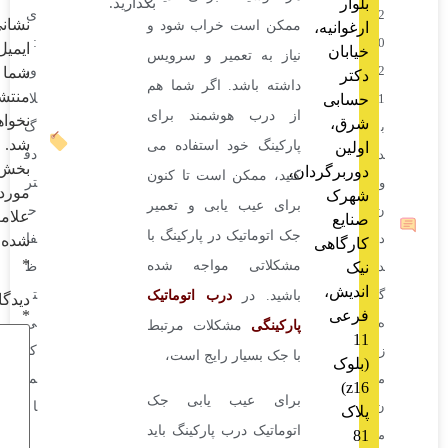
بگذارید.
ی
نشانی
ممکن است خراب شود و
نیه،
:
ایمیل
ن
نیاز به تعمیر و سرویس
وب
شما
داشته باشد. اگر شما هم
منتشر
ی
لا
از درب هوشمند برای
نخواهد
،
گ
شد.
پارکینگ خود استفاده می
دف
بخش‌های
رگردان،
کنید، ممکن است تا کنون
تر
موردنیاز
ک
برای عیب یابی و تعمیر
ح
علامت‌گذاری
ع
جک اتوماتیک در پارکینگ با
فا
شده‌اند
اهی
*
مشکلاتی مواجه شده
ظ
ش،
ت
باشید. در
درب اتوماتیک
دیدگاه
*
ی
ی
پارکینگی
مشکلات مرتبط
کی
با جک بسیار رایج است،
ک
می
برای عیب یابی جک
ا
اتوماتیک درب پارکینگ باید