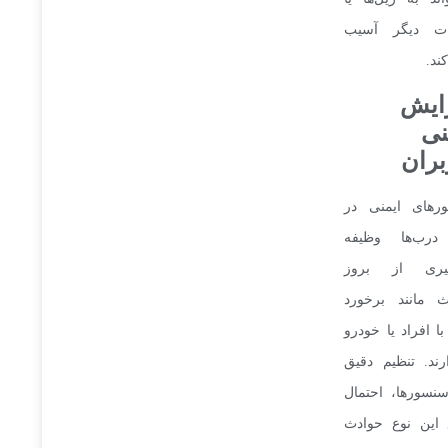
ت دیگر آسیب
ند.
ایش
نی
بران
رهای ایمنی در
درب‌ها وظیفه
یری از بروز
ث مانند برخورد
ا افراد یا خودرو
رند. تنظیم دقیق
نسورها، احتمال
 این نوع حوادث