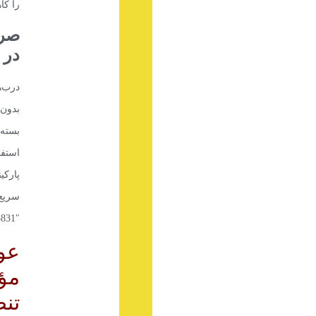
را کا
صرف
در 
درب‌ه
بدون
بست
استف
پارکی
831″ ]
عو
مؤ
تن