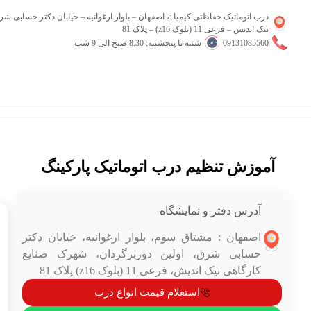
درب اتوماتیک حفاظتی کیمیا :، اصفهان – بلوار ارغوانیه – خیابان دکتر حسابی 
نیک اندیش – فرعی 11 (بلوک z16) – پلاک 81
09131085560
شنبه تا پنجشنبه: 8.30 صبح الی 9 شب
آموزش تنظیم درب اتوماتیک پارکینگ
آدرس دفتر و نمایشگاه
اصفهان : مشتاق سوم، بلوار ارغوانیه، خیابان دکتر
حسابی شرق، اولین دوربرگردان، شهرک صنایع
کارگاهی نیک اندیش، فرعی 11 (بلوک z16) پلاک 81
استعلام قیمت انواع درب