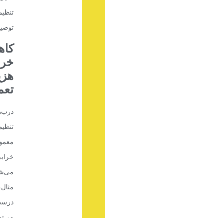
تنظی
توضیح
کا
خرا
هزی
تعم
درب‌ه
تنظی
معمو
خراب
می‌ش
مثال،
درست
می‌تو