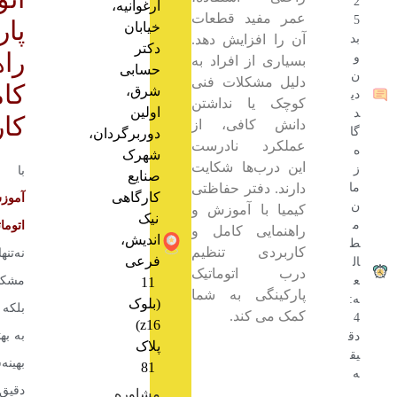
2
ارغوانیه،
عمر مفید قطعات
5
پار
خیابان
بد
آن را افزایش دهد.
دکتر
راه
و
بسیاری از افراد به
حسابی
ن
دلیل مشکلات فنی
کا
شرق،
دی
کوچک یا نداشتن
اولین
د
کار
دانش کافی، از
گا
دوربرگردان،
عملکرد نادرست
ه
شهرک
این درب‌ها شکایت
ز
با ی
صنایع
ما
دارند. دفتر حفاظتی
کارگاهی
آموز
ن
کیمیا با آموزش و
نیک
م
اتوما
راهنمایی کامل و
اندیش،
ط
کاربردی تنظیم
نه‌تنه
فرعی
ال
درب اتوماتیک
ع
مشکل
11
پارکینگی به شما
ه:
(بلوک
بلکه
کمک می کند.
4
z16)
به ب
دق
پلاک
یق
بهینه
81
ه
دقیق 
مشاوره