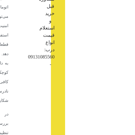
قبل
اتوم
خرید
می‌تو
و
امن
استعلام
قیمت
استف
انواع
قطعا
درب:
دهد. 
09131085560
به د
-
کوچک 
کافی
نادر
شکایت
در ا
بررسی
تنظی