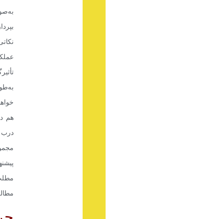
به‌ص
بپرد
نکات
عملکر
تأثی
به‌ط
خواه
هم دغ
درب پ
مجموع
پیشنه
مطلب
مطالع
چر