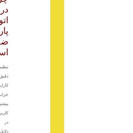
در
اتو
پار
ضر
اس
تنظی
دقیق،
کارای
خراب
بیشت
کاربر
در ا
دلای