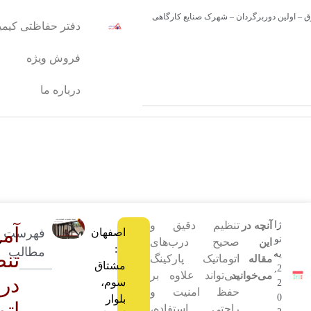
شرق – اولین دوربرگردان – شهرک صنایع کارگاهی
دفتر حفاظتی کیمیا
فروش ویژه
درباره ما
ژا
تنظیم دقیق و
آنچه در
آم
اصفهان
فهرست
نو
صحیح درب‌های
این
:
مطالب
یه
تن
اتوماتیک پارکینگ
مقاله
مشتاق
2,
می‌تواند علاوه بر
می‌خوانید
در
سوم،
2
حفظ امنیت و
0
بلوار
اتو
راحتی استفاده،