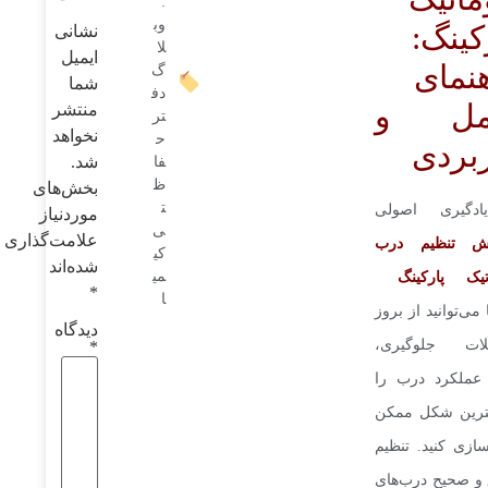
:
وب
کینگ:
نشانی
لا
ایمیل
نمای
گ
شما
دف
مل و
منتشر
تر
نخواهد
ح
بردی
شد.
فا
ظ
بخش‌های
ت
ادگیری اصولی
موردنیاز
ی
علامت‌گذاری
ش تنظیم درب
کی
شده‌اند
می
تیک پارکینگ
*
ا
ا می‌توانید از بروز
دیدگاه
ات جلوگیری،
*
 عملکرد درب را
هترین شکل ممکن
‌سازی کنید. تنظیم
و صحیح درب‌های