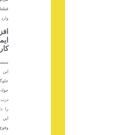
قطعا
وارد ک
افز
ایم
کار
سنسو
این 
جلوگ
حواد
درب ب
را دا
این س
وقوع