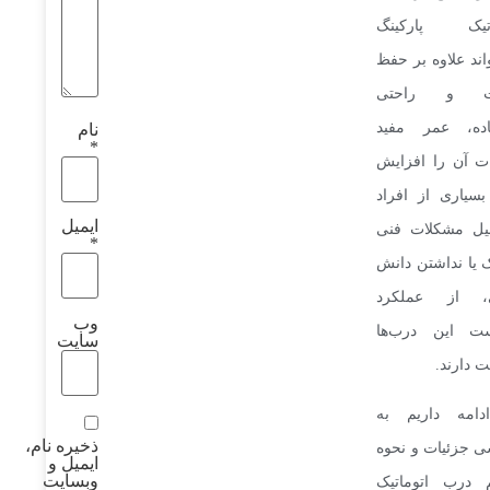
اتیک پارکینگ
اند علاوه بر حفظ
یت و راحتی
اده، عمر مفید
نام
*
ت آن را افزایش
بسیاری از افراد
ایمیل
لیل مشکلات فنی
*
یا نداشتن دانش
، از عملکرد
وب‌
ست این درب‌ها
سایت
 دارند.
دامه داریم به
ذخیره نام،
 جزئیات و نحوه
ایمیل و
وبسایت
م درب اتوماتیک