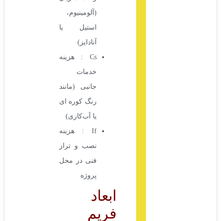
(آلومینیوم،
استیل یا
آنادایز)
Cs : هزینه
خدمات
جانبی (مانند
رنگ کوره ای
یا آب‌کاری)
If : هزینه
نصب و تراز
فنی در محل
پروژه
ابعاد
فریم