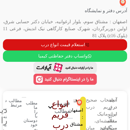
ایشگاه
 سوم، بلوار ارغوانیه، خیابان دکتر حسابی شرق،
اولین دوربرگردان، شهرک صنایع کارگاهی نیک اندیش، فرعی 11
استعلام قیمت انواع درب
واتساپ دفتر حفاظتی کیمیا
صحیح
مطالب
د
انواع
فهرست
مطلب
مرتبط
درب
ما
دیدگاهتان
س
اصفهان
مطالب
را
فریم
با
:
ته
را
دوستان
،
درب
مشتاق
خود
بن
میان
به