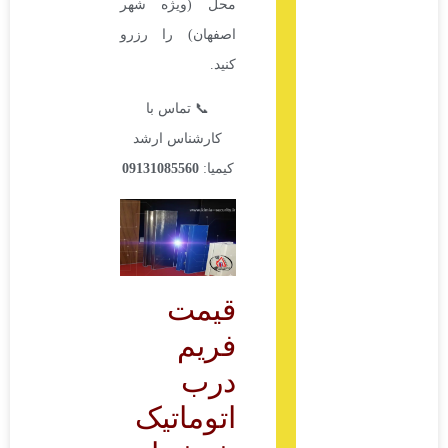
محل (ویژه شهر
اصفهان) را رزرو
کنید.
📞 تماس با
کارشناس ارشد
کیمیا:
09131085560
قیمت
فریم
درب
اتوماتیک