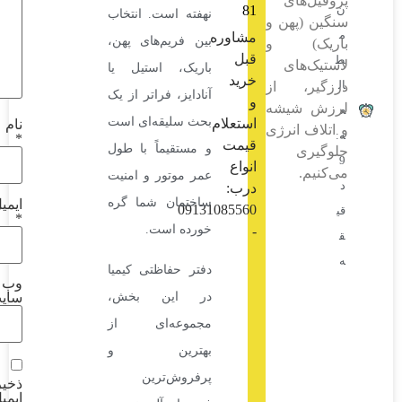
ای
81
نهفته است. انتخاب
پهن و
مشاوره
بین فریم‌های پهن،
) و
قبل
ای
باریک، استیل یا
خرید
، از
آنادایز، فراتر از یک
و
یشه
بحث سلیقه‌ای است
استعلام
نام
انرژی
*
قیمت
و مستقیماً با طول
انواع
عمر موتور و امنیت
درب:
ساختمان شما گره
ایمیل
09131085560
*
خورده است.
-
دفتر حفاظتی کیمیا
وب‌
در این بخش،
سایت
مجموعه‌ای از
بهترین و
پرفروش‌ترین
ذخیره نام،
ایمیل و