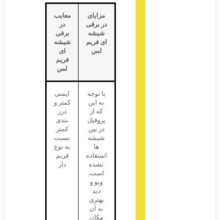
مزایای
معایب
در برقی
در
شیشه
برقی
ای فریم
شیشه
لس
ای
فریم
لس
با توجه
ایمنی
به این
کمتر و
که از
درز
پروفیل
بندی
در بین
کمتر
شیشه
نسبت
ها
به نوع
استفاده
فریم
نشده
دار
است،
ویو و
دید
بهتری
به آن
مکان